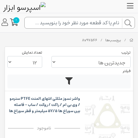
0
/
برچسب‌ها
/
8v97546
ترتیب
تعداد نمایش
فیلتر
واشر نسوز مثلثی انتهای المنت PTFE سنرمو
/ وی بی ام / راکت / روکت / ساب - فاصله
بین سوراخ ها 57/5 میلیمتر و قطر سوراخ ها
46 میلیمتر
ناموجود