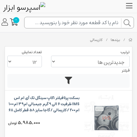
0
/
برندها
/
کاریمالی
ترتیب
تعداد نمایش
فیلتر
بسکت پرتافیلتر 1کاپ سینگل تک آی ام اس
IMS ظرفیت 6 الی 9 گرم جیمبالی ام39 ام100
ام200 / کاریمالی / گاجا سایز ۵۸ قطر کامل 68
میلیمتر و ارتفاع 24.5 میلیمتر
5,985,000
تومان