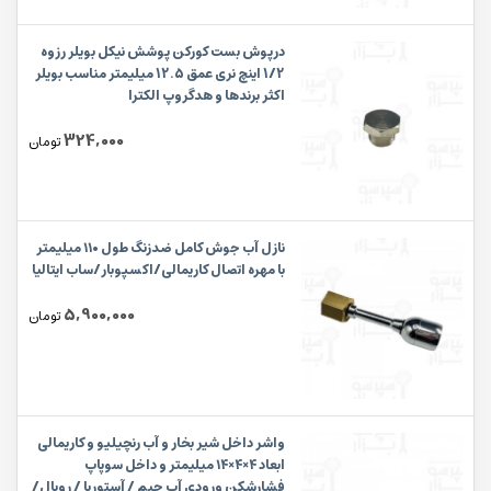
درپوش بست کورکن پوشش نیکل بویلر رزوه
1/2 اینچ نری عمق 12.5 میلیمتر مناسب بویلر
اکثر برندها و هدگروپ الکترا
324,000
تومان
نازل آب جوش کامل ضدزنگ طول ۱۱۰ میلیمتر
با مهره اتصال کاریمالی/اکسپوبار/ساب ایتالیا
5,900,000
تومان
واشر داخل شیر بخار و آب رنچیلیو و کاریمالی
ابعاد ۴×۴×۱۴ میلیمتر و داخل سوپاپ
فشارشکن ورودی آب چیم / آستوریا / رویال/