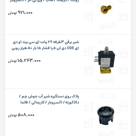
روکت / گریمک / ساب / وی بی ام / اکسپوبار
/ لانوا ارا
921,000
تومان
شیر برقی ۳طرفه ۲۴ ولت ای سی برند او دی
ای ODE دی ان ۱٫۵ فشار ۱۵ بار 50 هرتز روبی
15,263,000
تومان
پلاک روی دستگیره شیر آب جوش چم /
دالاکورته/ اکسپوبار / کاریمالی / فائما
508,000
تومان