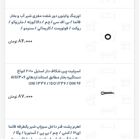
اورینگ وایتون دور شفت مغزی شیر آب و بخار
فائما / بی اف سی/چم / دالاکورته / مارزوکو /
روکت / فوتورمت / کاریمالی / سنرمو /
ویکتوریا ابعاد ۵٫۷×۱٫۹ میلیمتر
84,000
تومان
اسپلیت پین شکاف دار استیل ۱۰×۲ انواع
دستگیره بخار مطابق استانداردهای AISI304
UNI 1336 / ISO 1234 / DIN 94
87,000
تومان
اهرم پشت فنر داخل سوپاپ شیر یکطرفه فائما
ای۶۱ / کنتی / چم / بی پی / آستوریا / وگا /