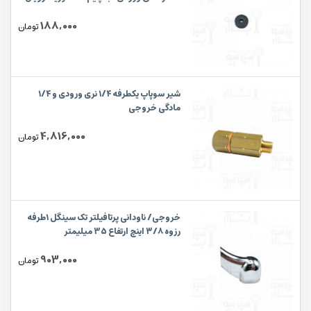
رنچیلیو /فائما / سنمارکو / وگا
188,000
تومان
شیر سوپاپ یکطرفه ۱/۴ نری ورودی و ۱/۴
مادگی خروجی
4,816,000
تومان
خروجی/ ناودانی پرتافیلتر تک سینگل ۱طرفه
رزوه ۳/۸ اینچ ارتفاع 35 میلیمتر
903,000
تومان