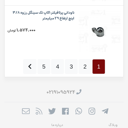
ناودانی پرتافیلتر ۱کاپ تک سینگل رزوه ۳/۸
اینچ ارتفاع 29 میلیمتر
1,574,000
تومان
5
4
3
2
1
02191095924
وبلاگ
درباره ما