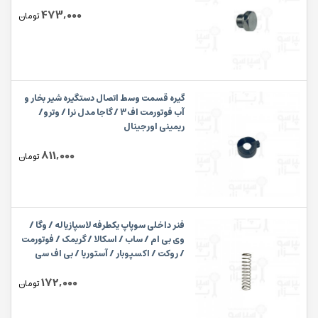
473,000
تومان
گیره قسمت وسط اتصال دستگیره شیر بخار و
آب فوتورمت اف۳ / گاجا مدل نرا / وترو/
ریمینی اورجینال
811,000
تومان
فنر داخلی سوپاپ یکطرفه لاسپازیاله / وگا /
وی بی ام / ساب / اسکالا / گریمک / فوتورمت
/ روکت / اکسپوبار / آستوریا / بی اف سی
رویال /کنتی / چیم / برازیلیا ۸×۳۰ میلیمتر
172,000
تومان