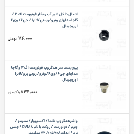
اتصال داخل شیر آب و بخار فوتورمت اف۳ /
گاجا مدلهای وترو/ریمنی/لانرا / جی۶/ وی۶
اوریجینال
914,000
تومان
پیچ بست سر هدگروپ فوتورمت اف۳ و گاجا
مدلهای جی۶/وی۶/وترو/ روبی پرو/لانرا
اوریجینال
1,834,000
تومان
واشرهدگروپ فائما / اکسپوبار/ سنرمو /
چیم / فوتورمت / روکت با نام DVM8 *جنس
نرم* اندازه ۸×۵۷×۷۲٫۷ میلیمتر