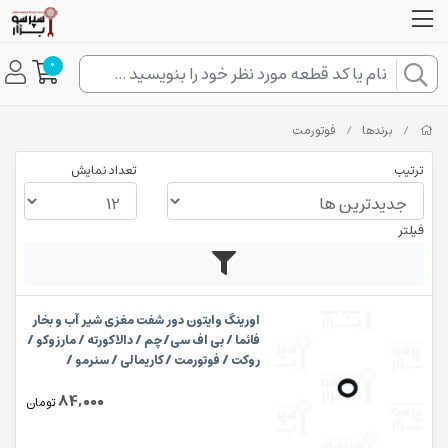
0
/
برندها
/
فوتورمت
ترتیب
تعداد نمایش
فیلتر
اورینگ وایتون دور شفت مغزی شیر آب و بخار
فائما / بی اف سی/چم / دالاکورته / مارزوکو /
روکت / فوتورمت / کاریمالی / سنرمو /
ویکتوریا ابعاد ۵٫۷×۱٫۹ میلیمتر
84,000
تومان