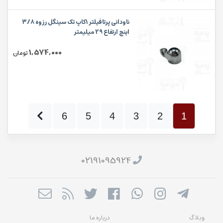
ناودانی پرتافیلتر ۱کاپ تک سینگل رزوه ۳/۸
اینچ ارتفاع 29 میلیمتر
1,574,000
تومان
6
5
4
3
2
1
02191095924
وبلاگ
درباره ما