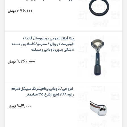
376,000
تومان
پرتا فیلتر عمومی یونیورسال فائما /
فوتورمت/ رویال / سنرمو/ کاسادیو با دسته
مشکی بدون ناودانی و بسکت
9,260,000
تومان
خروجی/ ناودانی پرتافیلتر تک سینگل ۱طرفه
رزوه ۳/۸ اینچ ارتفاع 35 میلیمتر
903,000
تومان