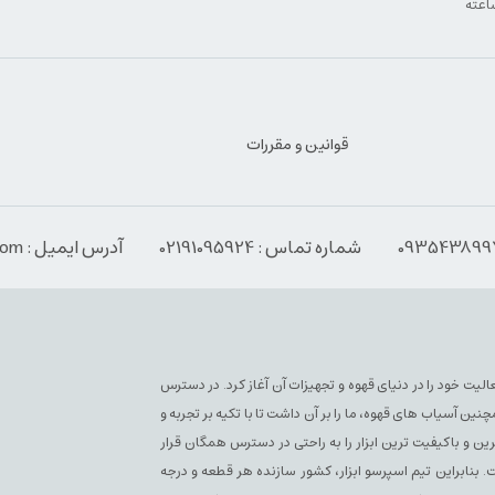
قوانین و مقررات
شماره تماس : 02191095924
آدرس ایمیل : Info@espressoabzar.com
سپرسو فعلی فعالیت خود را در دنیای قهوه و تجهیزات آن آغاز کرد. در دسترس
آسیاب های قهوه، ما را بر آن داشت تا با تکیه بر تجربه و
ن و باکیفیت ترین ابزار را به راحتی در دسترس همگان قرار
بنابراین تیم اسپرسو ابزار، کشور سازنده هر قطعه و درجه