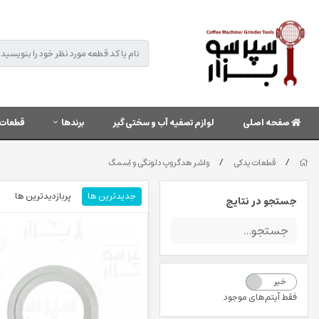
صفحه اصلی
لوازم تصفیه آب و سختی گیر
برندها
قطعات 
/
/
قطعات یدکی
واشر هدگروپ دلونگی و اِسمگ
جدیدترین ها
پربازدیدترین ها
جستجو در نتایج
خیر
بله
فقط آیتم‌های موجود