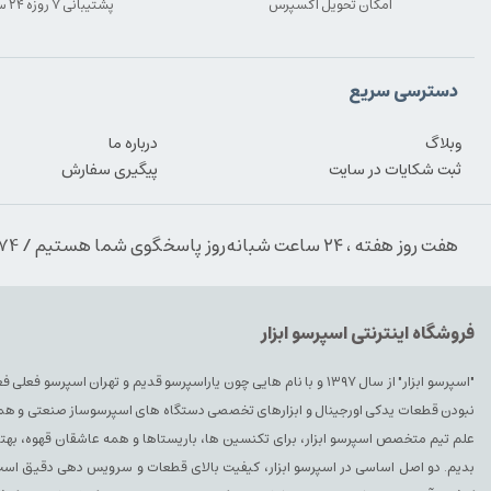
امکان تحویل اکسپرس
پشتیبانی ۷ روزه ۲۴ ساعته
دسترسی سریع
وبلاگ
درباره ما
ثبت شکایات در سایت
پیگیری سفارش
هفت روز هفته ، ۲۴ ساعت شبانه‌روز پاسخگوی شما هستیم / 09354389974
فروشگاه اینترنتی اسپرسو ابزار
"اسپرسو ابزار" از سال ۱۳۹۷ و با نام هایی چون یاراسپرسو قدیم و تهران ا
نبودن قطعات یدکی اورجینال و ابزارهای تخصصی دستگاه های اسپرسوساز صنعتی و همچنین 
علم تیم متخصص اسپرسو ابزار، برای تکنسین ها، باریستاها و همه عاشقان قهوه، بهتری
بدیم. دو اصل اساسی در اسپرسو ابزار، کیفیت بالای قطعات و سرویس دهی دقیق است. 