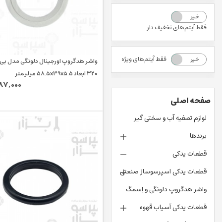
خیر
بله
فقط آیتم‌های تخفیف دار
فقط آیتم‌های ویژه
خیر
بله
واشر هدگروپ اورجینال دلونگی مدل بی 
۳۲۰ ابعاد 58.5x39x5.5 میلیمتر
087,000
صفحه اصلی
لوازم تصفیه آب و سختی گیر
برندها
قطعات یدکی
قطعات یدکی اسپرسوساز صنعتی
واشر هدگروپ دلونگی و اِسمگ
قطعات یدکی آسیاب قهوه