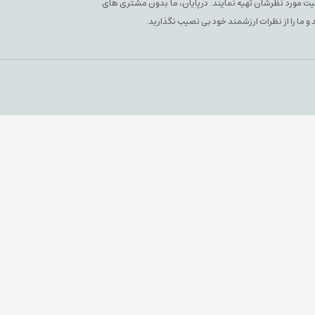
یفیت مورد نظرشان تهیه نمایند. درپایان، ما بدون مشتری های
 و ما را از نظرات ارزشمند خود بی نصیب نگذارید.