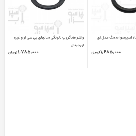
ه اسپرسو اسمگ مدل ای
واشر هدگروپ دلونگی مدلهای بی سی او و غیره
اورجینال
1,785,000
1,685,000
تومان
تومان