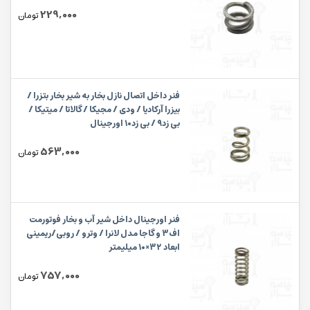
229,000
تومان
فنر داخل اتصال نازل بخار به شیر بخار بتزرا /
بیزرا آرکادیا / ودی / مجیکا / گالاتا / میتیکا /
بی زد۹ / بی زد۱۰ اورجینال
563,000
تومان
فنر اورجینال داخل شیر آب و بخار فوتورمت
اف۳ و گاجا مدل لانرا / وترو / روبی/ریمینی
ابعاد ۳۲×۱۰ میلیمتر
757,000
تومان