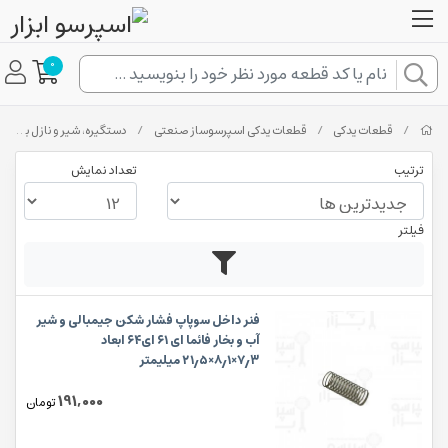
0
/
قطعات یدکی
/
قطعات یدکی اسپرسوساز صنعتی
/
دستگیره، شیر و نازل بخار و آب جوش
ترتیب
تعداد نمایش
فیلتر
فنر داخل سوپاپ فشار شکن جیمبالی و شیر
آب و بخار فائما ای ۶۱ ای۶۴ ابعاد
۷٫۳×۸٫۱×۲۱٫۵ میلیمتر
191,000
تومان