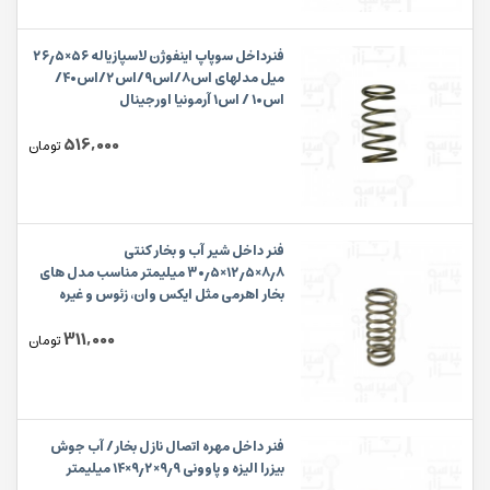
فنرداخل سوپاپ اینفوژن لاسپازیاله ۵۶×۲۶٫۵
میل مدلهای اس۸/اس۹/اس۲/اس۴۰/
اس۱۰ / اس۱ آرمونیا اورجینال
516,000
تومان
فنر داخل شیر آب و بخار کنتی
۸٫۸×۱۲٫۵×۳۰٫۵ میلیمتر مناسب مدل های
بخار اهرمی مثل ایکس وان، زئوس و غیره
311,000
تومان
فنر داخل مهره اتصال نازل بخار/ آب جوش
بیزرا الیزه و پاوونی ۹٫۹×۹٫۲×۱۴ میلیمتر