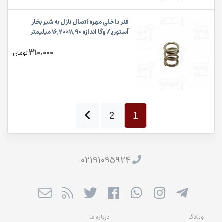
فنر داخلی مهره اتصال نازل به شیر بخار
آستوریا/ وگا اندازه ۱۱٬۹۰×۱۶٬۲۰ میلیمتر
310,000
تومان
2
1
02191095924
وبلاگ
درباره ما