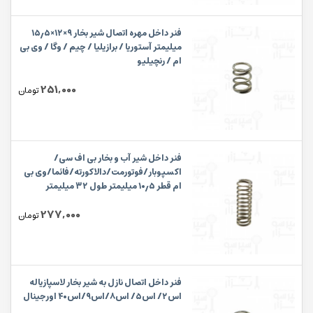
فنر داخل مهره اتصال شیر بخار ۹×۱۲×۱۵٫۵
میلیمتر آستوریا / برازیلیا / چیم / وگا / وی بی
ام / رنچیلیو
251,000
تومان
فنر داخل شیر آب و بخار بی اف سی/
اکسپوبار/فوتورمت/دالاکورته/فائما/وی بی
ام قطر ۱۰٫۵ میلیمتر طول ۳۲ میلیمتر
277,000
تومان
فنر داخل اتصال نازل به شیر بخار لاسپازیاله
اس۲/ اس۵/ اس۸/اس۹/اس۴۰ اورجینال