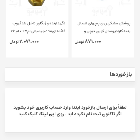
پوشش مشکی روی پیچهای اتصال
نگهدارنده و ژیگلور داخل هدگروپ
بدنه کازادیومدل کوین دیچی و
فائما ای98 /جیمبالی ام27 / ام23
چیمبالی و فائما قطر ۱۵ میلیمتر
/ کاسادیو
2,071,000
871,000
تومان
تومان
اورجینال
بازخوردها
لطفاً برای ارسال بازخورد ابتدا وارد حساب کاربری خود بشوید
اگر تاکنون ثبت نام نکرده اید ، روی
این لینک
کلیک کنید