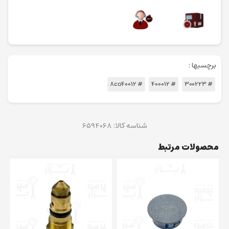
برچسبها :
# 8co40012
# 400012
# 300223
شناسه کالا:
6594068
محصولات مرتبط