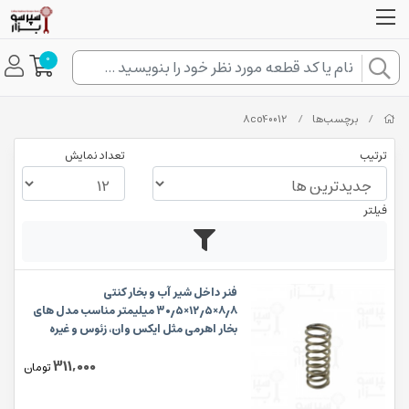
0
/
برچسب‌ها
/
8co40012
ترتیب
تعداد نمایش
فیلتر
فنر داخل شیر آب و بخار کنتی
۸٫۸×۱۲٫۵×۳۰٫۵ میلیمتر مناسب مدل های
بخار اهرمی مثل ایکس وان، زئوس و غیره
311,000
تومان