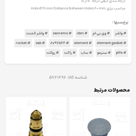
درجه بندی کیفی:درجه 5 از 5
مناسب برای:Hole Ø 41 mm Distance Between Holes 60 mm
برچسبها :
# واشر
# وی بی ام
# vbm
# sanremo
# واشر المنت
# rocket
# sab
# 8v97546
# element
# element gasket
# ptfe
# سنرمو
# ساب
# راکت
# روکت
شناسه کالا:
5761496
محصولات مرتبط