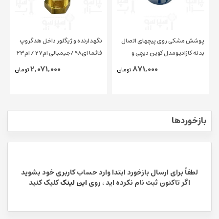
پوشش مشکی روی پیچهای اتصال
نگهدارنده و ژیگلور داخل هدگروپ
بدنه کازادیومدل کوین دیچی و
فائما ای98 /جیمبالی ام27 / ام23
چیمبالی و فائما قطر ۱۵ میلیمتر
/ کاسادیو
2,071,000
871,000
تومان
تومان
اورجینال
بازخوردها
لطفاً برای ارسال بازخورد ابتدا وارد حساب کاربری خود بشوید
اگر تاکنون ثبت نام نکرده اید ، روی
این لینک
کلیک کنید