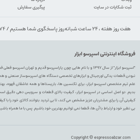
ثبت شکایات در سایت
پیگیری سفارش
هفت روز هفته ، ۲۴ ساعت شبانه‌روز پاسخگوی شما هستیم / 09354389974
فروشگاه اینترنتی اسپرسو ابزار
"اسپرسو ابزار" از سال ۱۳۹۷ و با نام هایی چون یاراسپرسو قدیم و تهران ا
نبودن قطعات یدکی اورجینال و ابزارهای تخصصی دستگاه های اسپرسوساز صنعتی و همچنین 
علم تیم متخصص اسپرسو ابزار، برای تکنسین ها، باریستاها و همه عاشقان قهوه، بهتری
بدیم. دو اصل اساسی در اسپرسو ابزار، کیفیت بالای قطعات و سرویس دهی دقیق است. 
کیفیتی آن را برای مشتریان عزیز مشخص می کند، تا بی تردید بتوانند کالای خود را با ک
بی نظیر خود و ارتباط با آن ها، قطعا نمی توانیم بهترین خود باشیم. پس با ما همراه باشید
Copyright © espressoabzar.com