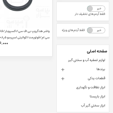
خیر
بله
فقط آیتم‌های تخفیف دار
فقط آیتم‌های ویژه
خیر
بله
واشر هدگروپ بی اف سی/اکسپوبار/فائ
6,000
میلیمتر
صفحه اصلی
لوازم تصفیه آب و سختی گیر
برندها
قطعات یدکی
ابزار نظافت و نگهداری
ابزار باریستا
ابزار سختی گیر آب