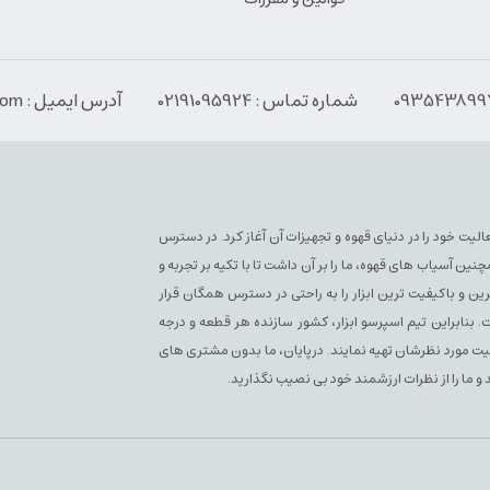
شماره تماس : 02191095924
آدرس ایمیل : Info@espressoabzar.com
سپرسو فعلی فعالیت خود را در دنیای قهوه و تجهیزات آن آغاز کرد. در دسترس
آسیاب های قهوه، ما را بر آن داشت تا با تکیه بر تجربه و
ن و باکیفیت ترین ابزار را به راحتی در دسترس همگان قرار
بنابراین تیم اسپرسو ابزار، کشور سازنده هر قطعه و درجه
یفیت مورد نظرشان تهیه نمایند. درپایان، ما بدون مشتری های
 و ما را از نظرات ارزشمند خود بی نصیب نگذارید.