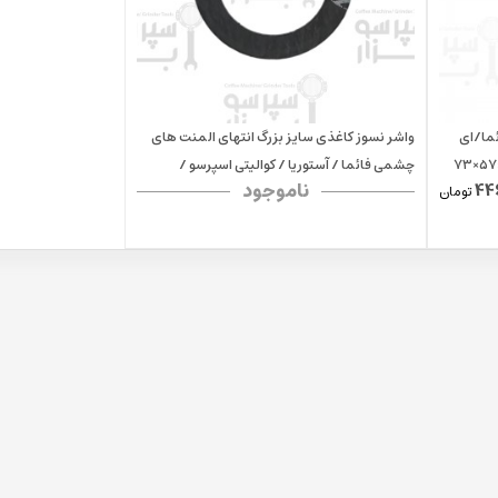
ما/ای
واشر نسوز کاغذی سایز بزرگ انتهای المنت های
سی ام/فوتورمت/کوالیتی اسپرسو ۸٫۵×۵۷×۷۳
چشمی فائما / آستوریا / کوالیتی اسپرسو /
ناموجود
44
تومان
کاسادیو / وگا / فوتورمت ابعاد 3×42×60 میلیمتر