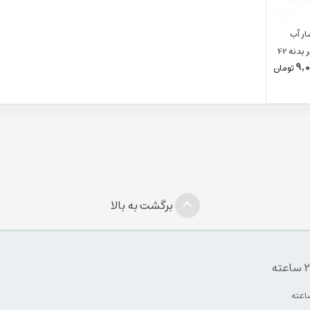
ار آب
پمپ لاسپازیاله اس۳ ای کی و ای پی قطر بدنه 42
9,0
تومان
برگشت به بالا