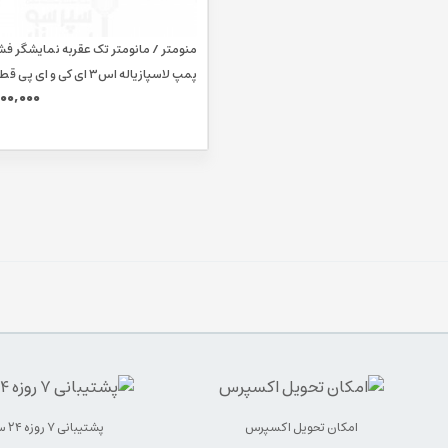
منومتر / مانومتر تک عقربه نمایشگر فش
00,000
و فریم بیرونی 43 میلیمتر اورجینال
امکان تحویل اکسپرس
پشتیبانی ۷ روزه ۲۴ ساعته