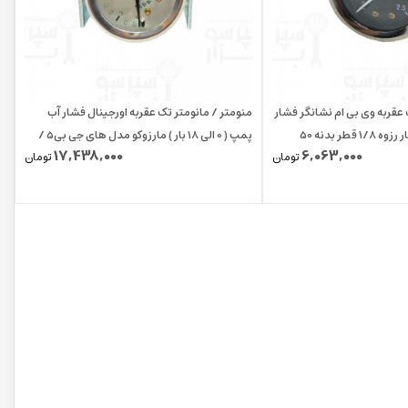
 عقربه وی بی ام نشانگر فشار
منومتر / مانومتر تک عقربه اورجینال فشار آب
بخار بویلر 0 الی 2.5 بار رزوه 1/8 قطر بدنه 50
پمپ ( 0 الی 18 بار ) مارزوکو مدل های جی بی5 /
17,438,000
6,063,000
 میلیمتر
تومان
لینا / اف بی 70 / جی اس3 / استرادا قطر بدنه 41
تومان
میلیمتر رزوه 1/4 اینچ همراه لوله اتصال مسی