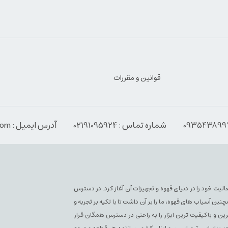
قوانین و مقررات
شماره تماس : 02191095924
آدرس ایمیل : Info@espressoabzar.com
سپرسو فعلی فعالیت خود را در دنیای قهوه و تجهیزات آن آغاز کرد. در دسترس
آسیاب های قهوه، ما را بر آن داشت تا با تکیه بر تجربه و
ن و باکیفیت ترین ابزار را به راحتی در دسترس همگان قرار