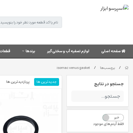
صفحه اصلی
لوازم تصفیه آب و سختی گیر
برندها
قطعات 
/
/
برچسب‌ها
isomac venus gasket
جدیدترین ها
پربازدیدترین ها
جستجو در نتایج
خیر
بله
فقط آیتم‌های موجود