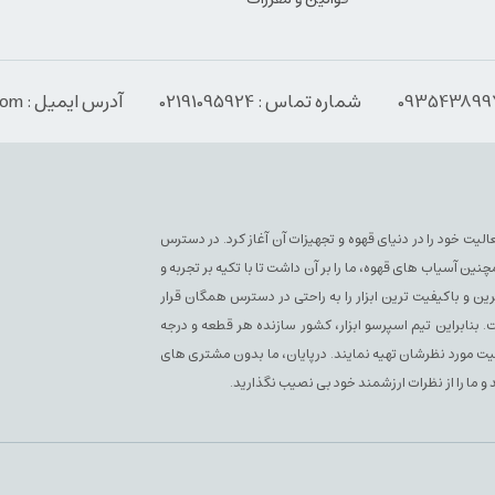
شماره تماس : 02191095924
آدرس ایمیل : Info@espressoabzar.com
سپرسو فعلی فعالیت خود را در دنیای قهوه و تجهیزات آن آغاز کرد. در دسترس
آسیاب های قهوه، ما را بر آن داشت تا با تکیه بر تجربه و
ن و باکیفیت ترین ابزار را به راحتی در دسترس همگان قرار
بنابراین تیم اسپرسو ابزار، کشور سازنده هر قطعه و درجه
یفیت مورد نظرشان تهیه نمایند. درپایان، ما بدون مشتری های
 و ما را از نظرات ارزشمند خود بی نصیب نگذارید.