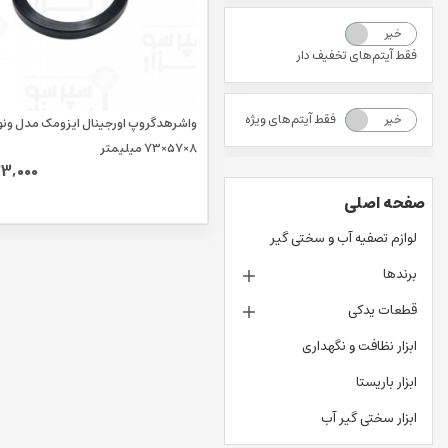
خیر
بله
فقط آیتم‌های تخفیف دار
فقط آیتم‌های ویژه
خیر
بله
واشرهدگروپ اورجینال ایزومک مدل و
۸×۵۷×۷۳ میلیمتر
3,000
صفحه اصلی
لوازم تصفیه آب و سختی گیر
برندها
قطعات یدکی
ابزار نظافت و نگهداری
ابزار باریستا
ابزار سختی گیر آب