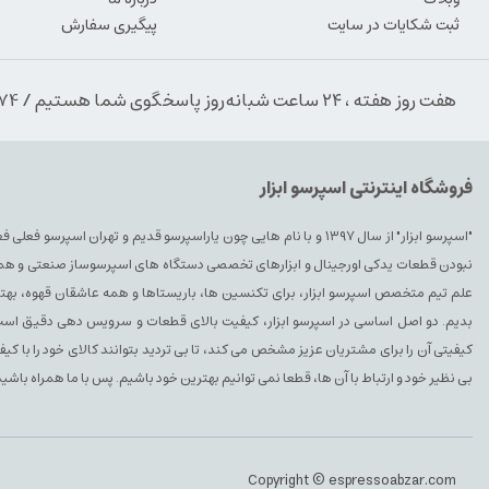
ثبت شکایات در سایت
پیگیری سفارش
هفت روز هفته ، ۲۴ ساعت شبانه‌روز پاسخگوی شما هستیم / 09354389974
فروشگاه اینترنتی اسپرسو ابزار
"اسپرسو ابزار" از سال ۱۳۹۷ و با نام هایی چون یاراسپرسو قدیم و تهران ا
نبودن قطعات یدکی اورجینال و ابزارهای تخصصی دستگاه های اسپرسوساز صنعتی و همچنین 
علم تیم متخصص اسپرسو ابزار، برای تکنسین ها، باریستاها و همه عاشقان قهوه، بهتری
بدیم. دو اصل اساسی در اسپرسو ابزار، کیفیت بالای قطعات و سرویس دهی دقیق است. 
کیفیتی آن را برای مشتریان عزیز مشخص می کند، تا بی تردید بتوانند کالای خود را با ک
بی نظیر خود و ارتباط با آن ها، قطعا نمی توانیم بهترین خود باشیم. پس با ما همراه باشید
Copyright © espressoabzar.com