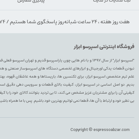
ثبت شکایات در سایت
پیگیری سفارش
هفت روز هفته ، ۲۴ ساعت شبانه‌روز پاسخگوی شما هستیم / 09354389974
فروشگاه اینترنتی اسپرسو ابزار
"اسپرسو ابزار" از سال ۱۳۹۷ و با نام هایی چون یاراسپرسو قدیم و تهران ا
نبودن قطعات یدکی اورجینال و ابزارهای تخصصی دستگاه های اسپرسوساز صنعتی و همچنین 
علم تیم متخصص اسپرسو ابزار، برای تکنسین ها، باریستاها و همه عاشقان قهوه، بهتری
بدیم. دو اصل اساسی در اسپرسو ابزار، کیفیت بالای قطعات و سرویس دهی دقیق است. 
کیفیتی آن را برای مشتریان عزیز مشخص می کند، تا بی تردید بتوانند کالای خود را با ک
بی نظیر خود و ارتباط با آن ها، قطعا نمی توانیم بهترین خود باشیم. پس با ما همراه باشید
Copyright © espressoabzar.com