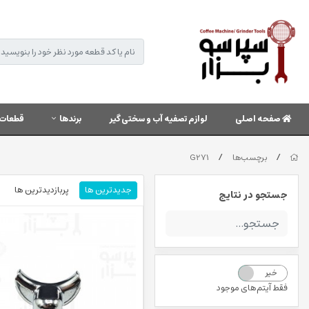
صفحه اصلی
لوازم تصفیه آب و سختی گیر
برندها
قطعات 
/
/
برچسب‌ها
G271
جدیدترین ها
پربازدیدترین ها
جستجو در نتایج
خیر
بله
فقط آیتم‌های موجود