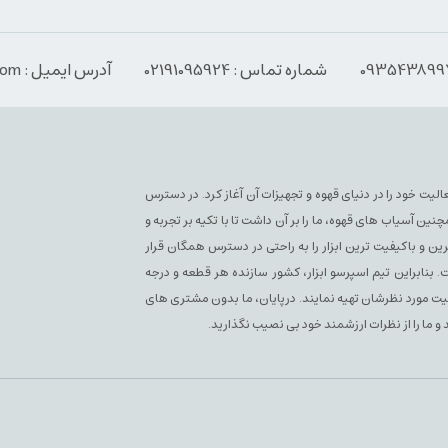
شماره تماس : 02191095924
آدرس ایمیل : Info@espressoabzar.com
سپرسو فعلی فعالیت خود را در دنیای قهوه و تجهیزات آن آغاز کرد. در دسترس
آسیاب های قهوه، ما را بر آن داشت تا با تکیه بر تجربه و
ن و باکیفیت ترین ابزار را به راحتی در دسترس همگان قرار
بنابراین تیم اسپرسو ابزار، کشور سازنده هر قطعه و درجه
یفیت مورد نظرشان تهیه نمایند. درپایان، ما بدون مشتری های
 و ما را از نظرات ارزشمند خود بی نصیب نگذارید.