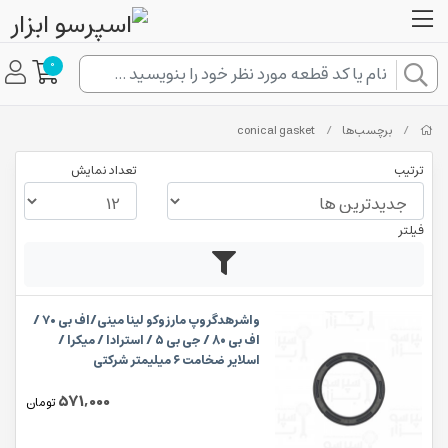
0
/
برچسب‌ها
/
conical gasket
ترتیب
تعداد نمایش
فیلتر
واشرهدگروپ مارزوکو لینا مینی/اف بی ۷۰ /
اف بی 80 / جی بی 5 / استرادا / میکرا /
اسلایر ضخامت ۶ میلیمتر شرکتی
571,000
تومان