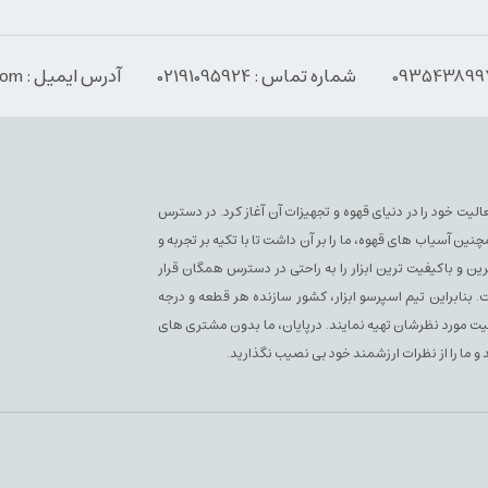
شماره تماس : 02191095924
آدرس ایمیل : Info@espressoabzar.com
سپرسو فعلی فعالیت خود را در دنیای قهوه و تجهیزات آن آغاز کرد. در دسترس
آسیاب های قهوه، ما را بر آن داشت تا با تکیه بر تجربه و
ن و باکیفیت ترین ابزار را به راحتی در دسترس همگان قرار
بنابراین تیم اسپرسو ابزار، کشور سازنده هر قطعه و درجه
یفیت مورد نظرشان تهیه نمایند. درپایان، ما بدون مشتری های
 و ما را از نظرات ارزشمند خود بی نصیب نگذارید.