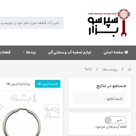
صفحه اصلی
لوازم تصفیه آب و سختی گیر
برندها
قطعات 
/
/
برچسب‌ها
9v1O
جدیدترین ها
پربازدیدترین ها
جستجو در نتایج
خیر
بله
فقط آیتم‌های موجود