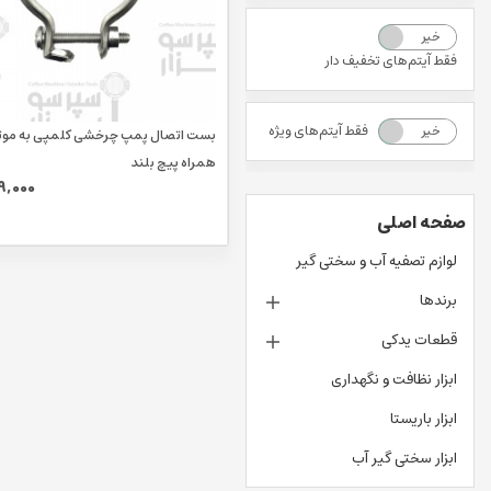
خیر
بله
فقط آیتم‌های تخفیف دار
فقط آیتم‌های ویژه
خیر
بله
بست اتصال پمپ چرخشی کلمپی به موتو
همراه پیچ بلند
9,000
صفحه اصلی
لوازم تصفیه آب و سختی گیر
برندها
قطعات یدکی
ابزار نظافت و نگهداری
ابزار باریستا
ابزار سختی گیر آب