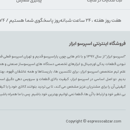
ثبت شکایات در سایت
پیگیری سفارش
هفت روز هفته ، ۲۴ ساعت شبانه‌روز پاسخگوی شما هستیم / 09354389974
فروشگاه اینترنتی اسپرسو ابزار
"اسپرسو ابزار" از سال ۱۳۹۷ و با نام هایی چون یاراسپرسو قدیم و تهران ا
نبودن قطعات یدکی اورجینال و ابزارهای تخصصی دستگاه های اسپرسوساز صنعتی و همچنین 
علم تیم متخصص اسپرسو ابزار، برای تکنسین ها، باریستاها و همه عاشقان قهوه، بهتری
بدیم. دو اصل اساسی در اسپرسو ابزار، کیفیت بالای قطعات و سرویس دهی دقیق است. 
کیفیتی آن را برای مشتریان عزیز مشخص می کند، تا بی تردید بتوانند کالای خود را با ک
بی نظیر خود و ارتباط با آن ها، قطعا نمی توانیم بهترین خود باشیم. پس با ما همراه باشید
Copyright © espressoabzar.com