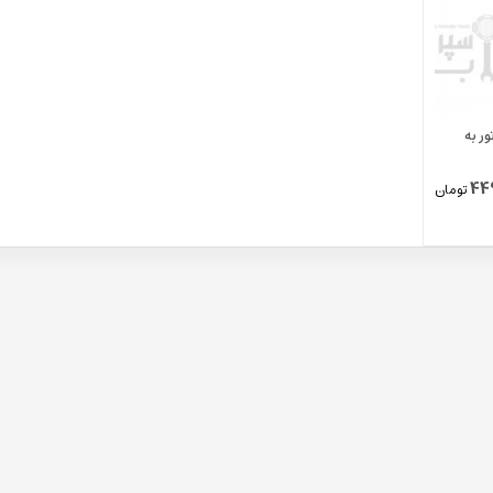
ر به
44
تومان