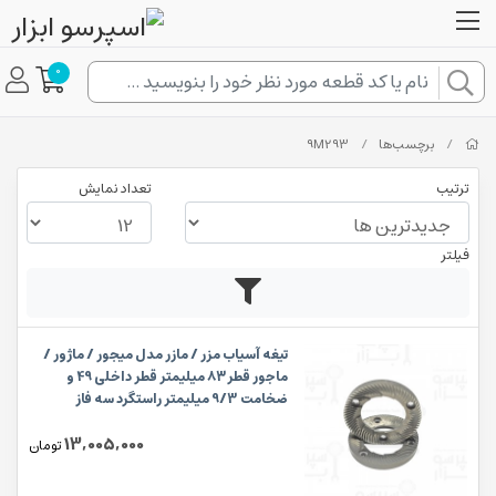
0
/
برچسب‌ها
/
9M293
ترتیب
تعداد نمایش
فیلتر
تیغه آسیاب مزر / مازر مدل میجور / ماژور /
ماجور قطر۸۳ میلیمتر قطر داخلی 49 و
ضخامت 9/3 میلیمتر راستگرد سه فاز
13,005,000
تومان