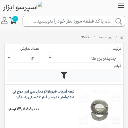
0
/
برچسب‌ها
/
9M28
ترتیب
تعداد نمایش
فیلتر
تیغه آسیاب فیورنزاتو مدل سی اس دوج تی
۴۸ کوآمار / کوامار قطر۸۳ میلی راستگرد
13,888,000
تومان