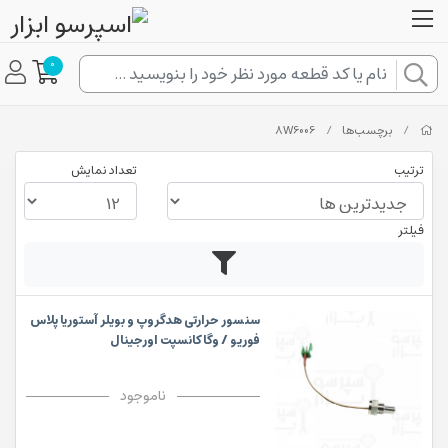
0
/
برچسب‌ها
/
8W6006
ترتیب
تعداد نمایش
فیلتر
سنسور حرارتی هدگروپ و بویلر آستوریا پلاس
فوریو / وگا کانسپت اورجینال
ناموجود