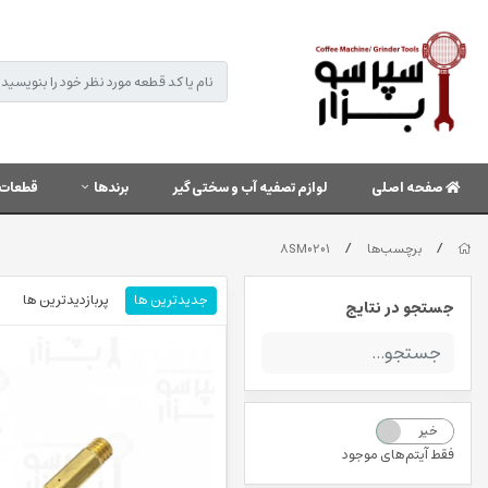
صفحه اصلی
لوازم تصفیه آب و سختی گیر
برندها
قطعات 
/
/
برچسب‌ها
8SM0201
جدیدترین ها
پربازدیدترین ها
جستجو در نتایج
خیر
بله
فقط آیتم‌های موجود