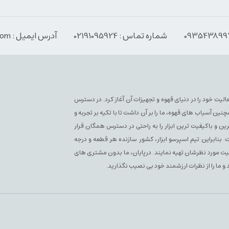
شماره تماس : 02191095924
آدرس ایمیل : Info@espressoabzar.com
سپرسو فعلی فعالیت خود را در دنیای قهوه و تجهیزات آن آغاز کرد. در دسترس
آسیاب های قهوه، ما را بر آن داشت تا با تکیه بر تجربه و
ن و باکیفیت ترین ابزار را به راحتی در دسترس همگان قرار
بنابراین تیم اسپرسو ابزار، کشور سازنده هر قطعه و درجه
یفیت مورد نظرشان تهیه نمایند. درپایان، ما بدون مشتری های
 و ما را از نظرات ارزشمند خود بی نصیب نگذارید.