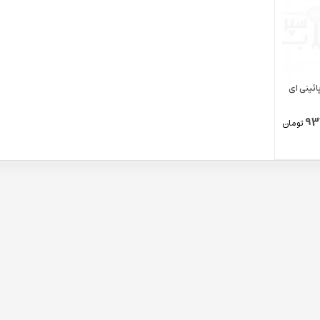
ئینی ای
93
تومان