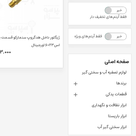
خیر
بله
فقط آیتم‌های تخفیف دار
فقط آیتم‌های ویژه
خیر
بله
ژیگلور داخل هدگروپ سنمارکو قسمت پا
اس۲۳×۶ اورجینال
3,000
صفحه اصلی
لوازم تصفیه آب و سختی گیر
برندها
قطعات یدکی
ابزار نظافت و نگهداری
ابزار باریستا
ابزار سختی گیر آب