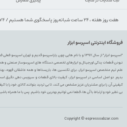
ثبت شکایات در سایت
پیگیری سفارش
هفت روز هفته ، ۲۴ ساعت شبانه‌روز پاسخگوی شما هستیم / 09354389974
فروشگاه اینترنتی اسپرسو ابزار
"اسپرسو ابزار" از سال ۱۳۹۷ و با نام هایی چون یاراسپرسو قدیم و تهران ا
نبودن قطعات یدکی اورجینال و ابزارهای تخصصی دستگاه های اسپرسوساز صنعتی و همچنین 
علم تیم متخصص اسپرسو ابزار، برای تکنسین ها، باریستاها و همه عاشقان قهوه، بهتری
بدیم. دو اصل اساسی در اسپرسو ابزار، کیفیت بالای قطعات و سرویس دهی دقیق است. 
کیفیتی آن را برای مشتریان عزیز مشخص می کند، تا بی تردید بتوانند کالای خود را با ک
بی نظیر خود و ارتباط با آن ها، قطعا نمی توانیم بهترین خود باشیم. پس با ما همراه باشید
Copyright © espressoabzar.com