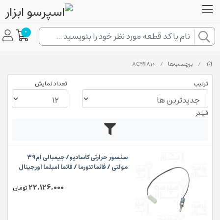
0
/
برچسب‌ها
/
8C94810
ترتیب
تعداد نمایش
فیلتر
سنسور حرارتی کاسادیو/ جیمبالی ام۳۹
مولتی / فائما تئورما / فائما امبلما اورجینال
22,126,000
تومان