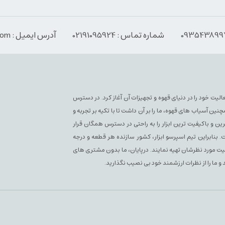
شماره تماس : 02191095924
آدرس ایمیل : Info@espressoabzar.com
سپرسو فعلی فعالیت خود را در دنیای قهوه و تجهیزات آن آغاز کرد. در دسترس
آسیاب های قهوه، ما را بر آن داشت تا با تکیه بر تجربه و
ن و باکیفیت ترین ابزار را به راحتی در دسترس همگان قرار
بنابراین تیم اسپرسو ابزار، کشور سازنده هر قطعه و درجه
یفیت مورد نظرشان تهیه نمایند. درپایان، ما بدون مشتری های
 و ما را از نظرات ارزشمند خود بی نصیب نگذارید.