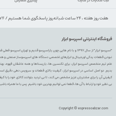
ثبت شکایات در سایت
پیگیری سفارش
هفت روز هفته ، ۲۴ ساعت شبانه‌روز پاسخگوی شما هستیم / 09354389974
فروشگاه اینترنتی اسپرسو ابزار
"اسپرسو ابزار" از سال ۱۳۹۷ و با نام هایی چون یاراسپرسو قدیم و تهران ا
نبودن قطعات یدکی اورجینال و ابزارهای تخصصی دستگاه های اسپرسوساز صنعتی و همچنین 
علم تیم متخصص اسپرسو ابزار، برای تکنسین ها، باریستاها و همه عاشقان قهوه، بهتری
بدیم. دو اصل اساسی در اسپرسو ابزار، کیفیت بالای قطعات و سرویس دهی دقیق است. 
کیفیتی آن را برای مشتریان عزیز مشخص می کند، تا بی تردید بتوانند کالای خود را با ک
بی نظیر خود و ارتباط با آن ها، قطعا نمی توانیم بهترین خود باشیم. پس با ما همراه باشید
Copyright © espressoabzar.com