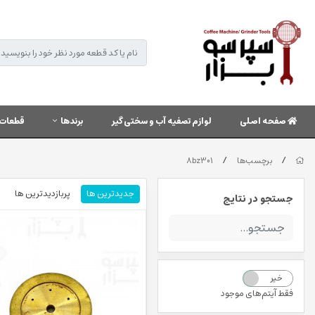
صفحه اصلی
لوازم تصفیه آب و سختی گیر
برندها
قطعات 
/
/
برچسب‌ها
8bz301
جدیدترین ها
پربازدیدترین ها
جستجو در نتایج
خیر
بله
فقط آیتم‌های موجود