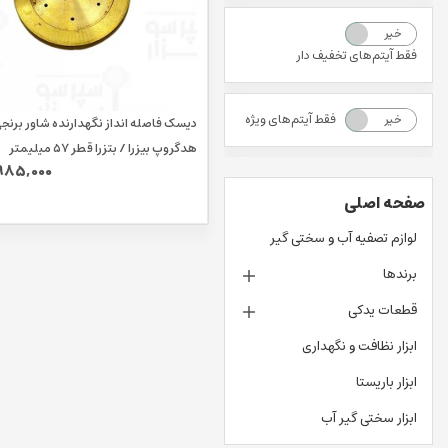
خیر
بله
فقط آیتم‌های تخفیف دار
فقط آیتم‌های ویژه
خیر
بله
دیسک فاصله انداز نگهدارنده شاور برنج
هدگروپ بیزرا / بتزرا قطر ۵۷ میلیمتر
985,000
صفحه اصلی
لوازم تصفیه آب و سختی گیر
برندها
قطعات یدکی
ابزار نظافت و نگهداری
ابزار باریستا
ابزار سختی گیر آب