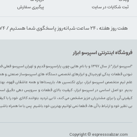
ثبت شکایات در سایت
پیگیری سفارش
هفت روز هفته ، ۲۴ ساعت شبانه‌روز پاسخگوی شما هستیم / 09354389974
فروشگاه اینترنتی اسپرسو ابزار
"اسپرسو ابزار" از سال ۱۳۹۷ و با نام هایی چون یاراسپرسو قدیم و تهران ا
نبودن قطعات یدکی اورجینال و ابزارهای تخصصی دستگاه های اسپرسوساز صنعتی و همچنین 
علم تیم متخصص اسپرسو ابزار، برای تکنسین ها، باریستاها و همه عاشقان قهوه، بهتری
بدیم. دو اصل اساسی در اسپرسو ابزار، کیفیت بالای قطعات و سرویس دهی دقیق است. 
کیفیتی آن را برای مشتریان عزیز مشخص می کند، تا بی تردید بتوانند کالای خود را با ک
بی نظیر خود و ارتباط با آن ها، قطعا نمی توانیم بهترین خود باشیم. پس با ما همراه باشید
Copyright © espressoabzar.com