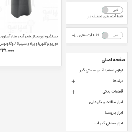
خیر
بله
فقط آیتم‌های تخفیف دار
فقط آیتم‌های ویژه
خیر
بله
دستگیره اورجینال شیر آب و بخار آستوری
فوریو و گلوریا و پرلا و سیبیلا / وگا ونو
331,000
درپوش کروم
صفحه اصلی
لوازم تصفیه آب و سختی گیر
برندها
قطعات یدکی
ابزار نظافت و نگهداری
ابزار باریستا
ابزار سختی گیر آب