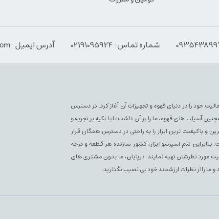
شماره تماس : 02191095924
آدرس ایمیل : Info@espressoabzar.com
سپرسو فعلی فعالیت خود را در دنیای قهوه و تجهیزات آن آغاز کرد. در دسترس
آسیاب های قهوه، ما را بر آن داشت تا با تکیه بر تجربه و
ن و باکیفیت ترین ابزار را به راحتی در دسترس همگان قرار
بنابراین تیم اسپرسو ابزار، کشور سازنده هر قطعه و درجه
یفیت مورد نظرشان تهیه نمایند. درپایان، ما بدون مشتری های
 و ما را از نظرات ارزشمند خود بی نصیب نگذارید.