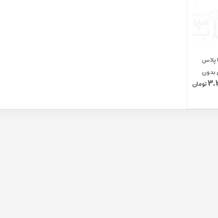
ا پلاس
س بدون
3,
تومان