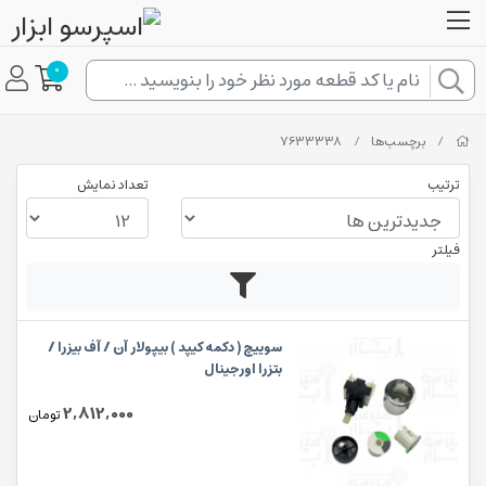
0
/
برچسب‌ها
/
7633338
ترتیب
تعداد نمایش
فیلتر
سوییچ ( دکمه کیپد ) بیپولار آن / آف بیزرا /
بتزرا اورجینال
2,812,000
تومان