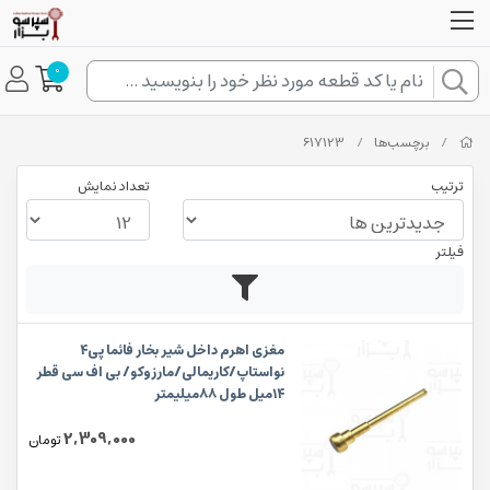
0
/
برچسب‌ها
/
617123
ترتیب
تعداد نمایش
فیلتر
مغزی اهرم داخل شیر بخار فائما پی۴
نواستاپ/کاریمالی/مارزوکو/ بی اف سی قطر
۱۴میل طول ۸۸میلیمتر
2,309,000
تومان