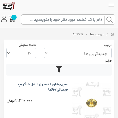
0
/
برچسب‌ها
/
524761
ترتیب
تعداد نمایش
فیلتر
اسپری شاور / دیفیوزر داخل هدگروپ
جیمبالی/فائما
2,290,000
تومان