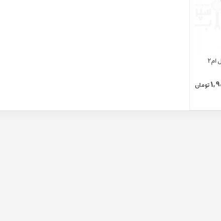
سینی جمع آوری قهوه آسیاب مآکاپ مدل ام۲
1,
تومان