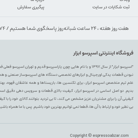
ثبت شکایات در سایت
پیگیری سفارش
هفت روز هفته ، ۲۴ ساعت شبانه‌روز پاسخگوی شما هستیم / 09354389974
فروشگاه اینترنتی اسپرسو ابزار
"اسپرسو ابزار" از سال ۱۳۹۷ و با نام هایی چون یاراسپرسو قدیم و تهران ا
نبودن قطعات یدکی اورجینال و ابزارهای تخصصی دستگاه های اسپرسوساز صنعتی و همچنین 
علم تیم متخصص اسپرسو ابزار، برای تکنسین ها، باریستاها و همه عاشقان قهوه، بهتری
بدیم. دو اصل اساسی در اسپرسو ابزار، کیفیت بالای قطعات و سرویس دهی دقیق است. 
کیفیتی آن را برای مشتریان عزیز مشخص می کند، تا بی تردید بتوانند کالای خود را با ک
بی نظیر خود و ارتباط با آن ها، قطعا نمی توانیم بهترین خود باشیم. پس با ما همراه باشید
Copyright © espressoabzar.com