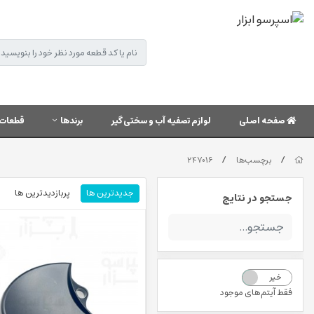
صفحه اصلی
لوازم تصفیه آب و سختی گیر
برندها
قطعات 
/
/
برچسب‌ها
247016
جدیدترین ها
پربازدیدترین ها
جستجو در نتایج
خیر
بله
فقط آیتم‌های موجود