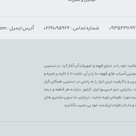
شماره تماس : 02191095924
آدرس ایمیل : Info@espressoabzar.com
سپرسو فعلی فعالیت خود را در دنیای قهوه و تجهیزات آن آغاز کرد. در دسترس
آسیاب های قهوه، ما را بر آن داشت تا با تکیه بر تجربه و
ن و باکیفیت ترین ابزار را به راحتی در دسترس همگان قرار
بنابراین تیم اسپرسو ابزار، کشور سازنده هر قطعه و درجه
یفیت مورد نظرشان تهیه نمایند. درپایان، ما بدون مشتری های
 و ما را از نظرات ارزشمند خود بی نصیب نگذارید.