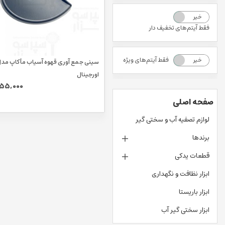
خیر
بله
فقط آیتم‌های تخفیف دار
فقط آیتم‌های ویژه
خیر
بله
اورجینال
955,000
صفحه اصلی
لوازم تصفیه آب و سختی گیر
برندها
قطعات یدکی
ابزار نظافت و نگهداری
ابزار باریستا
ابزار سختی گیر آب