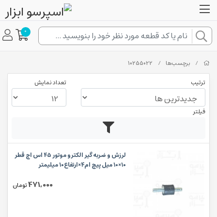
0
/
برچسب‌ها
/
10255022
ترتیب
تعداد نمایش
فیلتر
لرزش و ضربه گیر الکترو موتور ۴۵ اس اچ قطر
۱۰×۱۰ میل پیچ ام۴×ارتفاع۱۰ میلیمتر
471,000
تومان