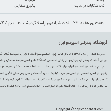
ثبت شکایات در سایت
پیگیری سفارش
هفت روز هفته ، ۲۴ ساعت شبانه‌روز پاسخگوی شما هستیم / 09354389974
فروشگاه اینترنتی اسپرسو ابزار
"اسپرسو ابزار" از سال ۱۳۹۷ و با نام هایی چون یاراسپرسو قدیم و تهران ا
نبودن قطعات یدکی اورجینال و ابزارهای تخصصی دستگاه های اسپرسوساز صنعتی و همچنین 
علم تیم متخصص اسپرسو ابزار، برای تکنسین ها، باریستاها و همه عاشقان قهوه، بهتری
بدیم. دو اصل اساسی در اسپرسو ابزار، کیفیت بالای قطعات و سرویس دهی دقیق است. 
کیفیتی آن را برای مشتریان عزیز مشخص می کند، تا بی تردید بتوانند کالای خود را با ک
بی نظیر خود و ارتباط با آن ها، قطعا نمی توانیم بهترین خود باشیم. پس با ما همراه باشید
Copyright © espressoabzar.com