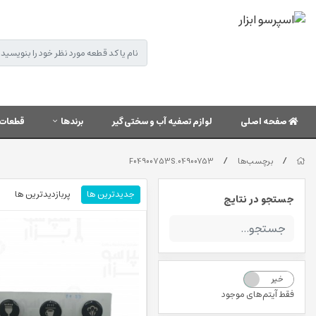
صفحه اصلی
لوازم تصفیه آب و سختی گیر
برندها
قطعات 
/
/
برچسب‌ها
04900753.F04900753S
جدیدترین ها
پربازدیدترین ها
جستجو در نتایج
خیر
بله
فقط آیتم‌های موجود