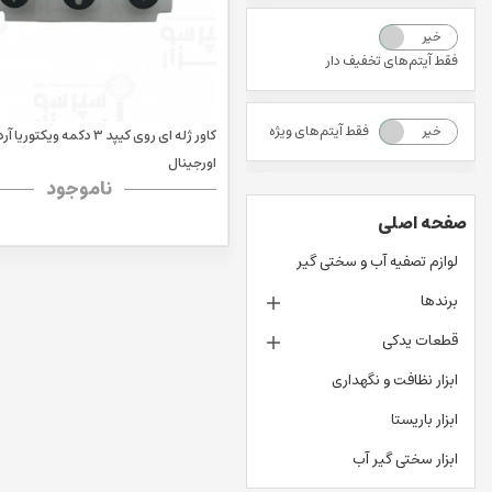
خیر
بله
فقط آیتم‌های تخفیف دار
فقط آیتم‌های ویژه
خیر
بله
کاور ژله ای روی کیپد ۳ دکمه ویکتوری
اورجینال
ناموجود
صفحه اصلی
لوازم تصفیه آب و سختی گیر
برندها
قطعات یدکی
ابزار نظافت و نگهداری
ابزار باریستا
ابزار سختی گیر آب