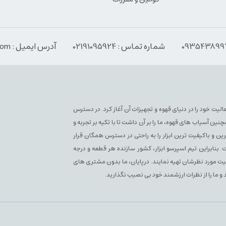
شماره تماس : 02191095924
آدرس ایمیل : Info@espressoabzar.com
سپرسو فعلی فعالیت خود را در دنیای قهوه و تجهیزات آن آغاز کرد. در دسترس
آسیاب های قهوه، ما را بر آن داشت تا با تکیه بر تجربه و
ن و باکیفیت ترین ابزار را به راحتی در دسترس همگان قرار
بنابراین تیم اسپرسو ابزار، کشور سازنده هر قطعه و درجه
یفیت مورد نظرشان تهیه نمایند. درپایان، ما بدون مشتری های
 و ما را از نظرات ارزشمند خود بی نصیب نگذارید.