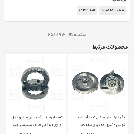
# 4M122A
# C0004M122A
شناسه کالا:
6588914
محصولات مرتبط
نگهدارنده اورجینال تیغه آسیاب
تیغه اورجینال آسیاب رنچیلیو مدل
کونیل / کنیل مدلهای تیغه 59
ام دی ۵۰ قطر ۶۳٫۵ میلیمتر چپ
میلیمتر برازیل/ مارفیل/
گرد