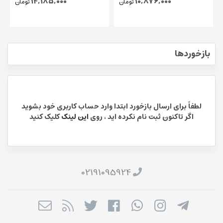
14,185,000
10,876,000
تومان
تومان
میشیگان/ تاورو/ ترنکوئیلو
بازخوردها
لطفاً برای ارسال بازخورد ابتدا وارد حساب کاربری خود بشوید
اگر تاکنون ثبت نام نکرده اید ، روی
این لینک
کلیک کنید
02191095924