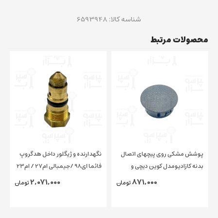
شناسه کالا:
6593948
محصولات مرتبط
پوشش مشکی روی پیچهای اتصال
نگهدارنده و ژیگلور داخل هدگروپ
بدنه کازادیومدل کوین دیچی و
فائما ای98 /جیمبالی ام27 / ام23
چیمبالی و فائما قطر ۱۵ میلیمتر
/ کاسادیو
2,071,000
871,000
تومان
تومان
اورجینال