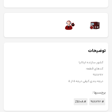
توضیحات
کشور سازنده:ایتالیا
کدهای قطعه:
9V8242
درجه بندی کیفی:درجه 5 از 5
برچسبها :
# ZB10A
# 9V8242