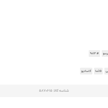
رسو
# 9v13
ی
فائما
کاسادیو
شناسه کالا
: 5870615