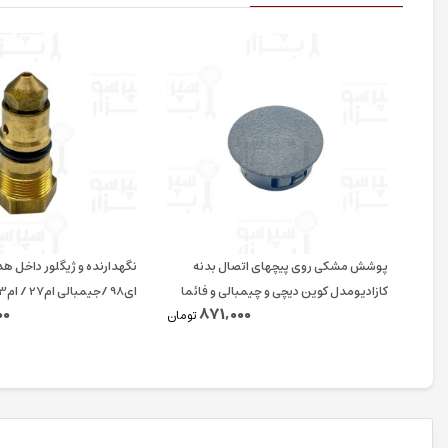
پوشش مشکی روی پیچهای اتصال بدنه
نگهدارنده و ژیگلور داخل ه
کازادیومدل کوین دیچی و چیمبالی و فائما
ای98 /جیمبالی ام27 / ام23 / کاسادیو
00
871,000
قطر ۱۵ میلیمتر اورجینال
تومان