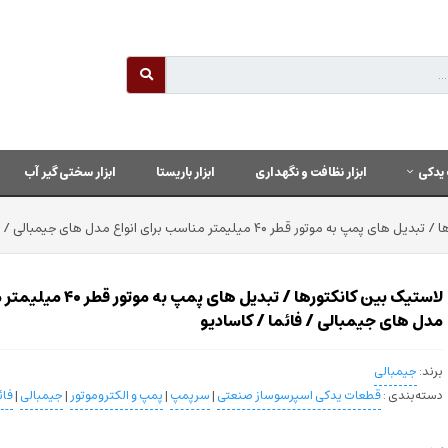
یدکی
ابزار نظافت و نگهداری
ابزار باریستا
ابزار سختی گیر آب
ور قطر ۴۰ میلیمتر مناسب برای انواع مدل های جیمبالی / فائما / کاسادیو
لاستیک بین کانکتورها / تبدیل
مدل های جیمبالی / فائما / کاسادیو
برند:
جیمبالی
دسته‌بندی :
قطعات یدکی اسپرسوساز صنعتی
|
سرپمپ
|
پمپ و الکتروموتور
|
جیمبالی
|
فائ