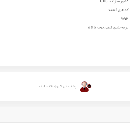
کشور سازنده:ایتالیا
کدهای قطعه:
9V13
درجه بندی کیفی:درجه 5 از 5
پشتیبانی ۷ روزه ۲۴ ساعته