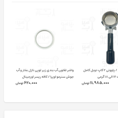
پرتافیلتر لا پاونی / پاوونی 2 کاپ دوبل کامل
واشر تفلون آب بندی زیر توپی نازل بخار و آب
اورینگ
می
جوش سنرمو اوپرا / کافه ریسر اورجینال
620,000
11,985,000
تومان
تومان
پی دی 