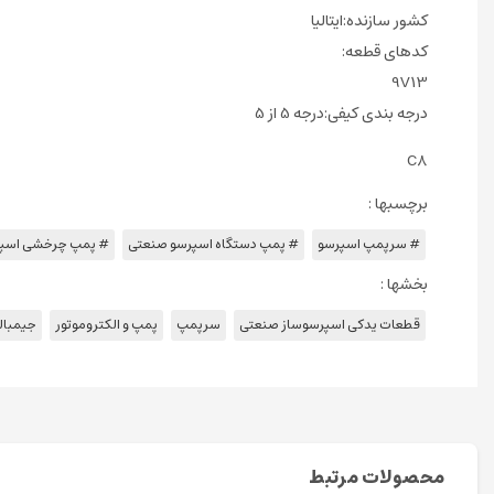
کشور سازنده:ایتالیا
کدهای قطعه:
9V13
درجه بندی کیفی:درجه 5 از 5
C8
برچسبها :
# سرپمپ اسپرسو
# پمپ دستگاه اسپرسو صنعتی
# پمپ چرخشی اسپ
بخشها :
قطعات یدکی اسپرسوساز صنعتی
سرپمپ
پمپ و الکتروموتور
جیمبال
محصولات مرتبط