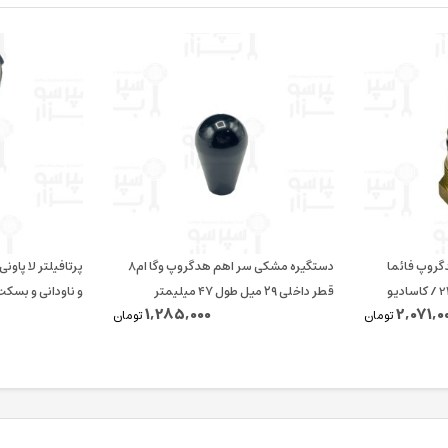
دگروپ فائما
دستگیره مشکی سر اهم هدگروپ وگا ام۸
قطر داخلی ۲۹ میل طول ۴۷ میلیمتر
و ناودانی و بسکت 14 الی 18 گر
1,285,000
2,071,0
تومان
تومان