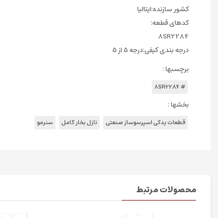
کشور سازنده:ایتالیا
کدهای قطعه:
8SR2284
درجه بندی کیفی:درجه 5 از 5
برچسبها :
# 8SR2284
بخشها :
قطعات یدکی اسپرسوساز صنعتی
نازل بخار کامل
سنرمو
محصولات مرتبط