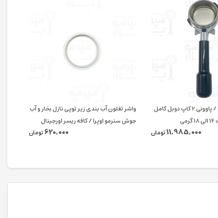
پرتافیلتر لا پاونی / پاوونی 2 کاپ دوبل کامل
واشر تفلون آب بندی زیر توپی نازل بخار و آب
اورینگ
می
جوش سنرمو اوپرا / کافه ریسر اورجینال
620,000
11,985,000
تومان
تومان
پی دی 