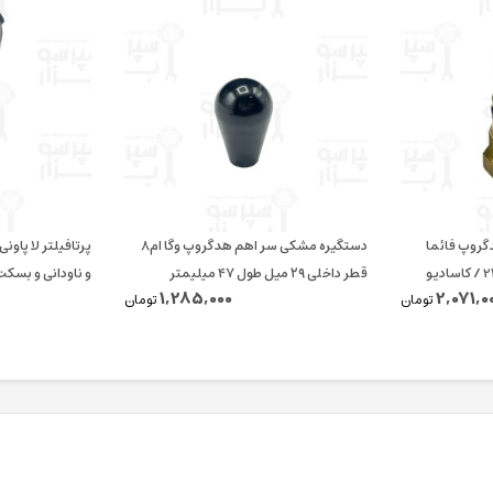
دگروپ فائما
دستگیره مشکی سر اهم هدگروپ وگا ام۸
قطر داخلی ۲۹ میل طول ۴۷ میلیمتر
و ناودانی و بسکت 14 الی 18 گر
1,285,000
2,071,0
تومان
تومان