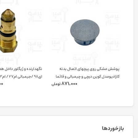
پوشش مشکی روی پیچهای اتصال بدنه
نگهدارنده و ژیگلور داخل ه
کازادیومدل کوین دیچی و چیمبالی و فائما
ای98 /جیمبالی ام27 / ام23 / کاسادیو
00
871,000
قطر ۱۵ میلیمتر اورجینال
تومان
بازخوردها