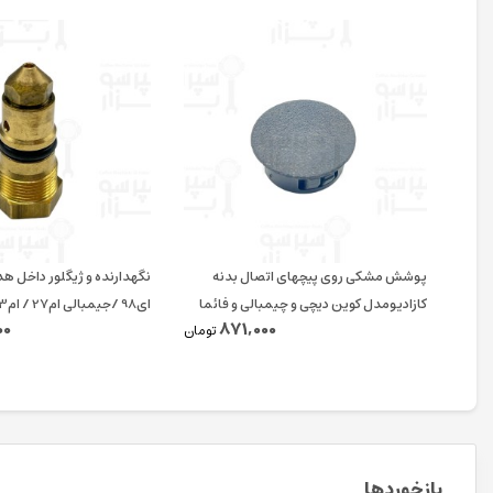
پوشش مشکی روی پیچهای اتصال بدنه
نگهدارنده و ژیگلور داخل ه
کازادیومدل کوین دیچی و چیمبالی و فائما
ای98 /جیمبالی ام27 / ام23 / کاسادیو
00
871,000
قطر ۱۵ میلیمتر اورجینال
تومان
بازخوردها