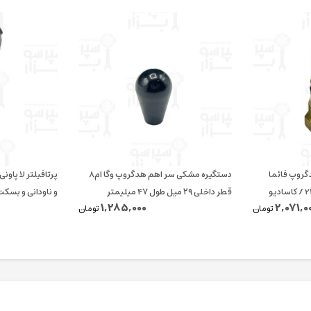
دگروپ فائما
دستگیره مشکی سر اهم هدگروپ وگا ام۸
قطر داخلی ۲۹ میل طول ۴۷ میلیمتر
و ناودانی و بسکت 14 الی 18 گر
1,285,000
2,071,0
تومان
تومان