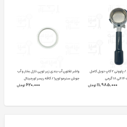
پرتافیلتر لا پاونی / پاوونی 2 کاپ دوبل کامل
واشر تفلون آب بندی زیر توپی نازل بخار و آب
اورینگ
می
جوش سنرمو اوپرا / کافه ریسر اورجینال
620,000
11,985,000
تومان
تومان
پی دی 