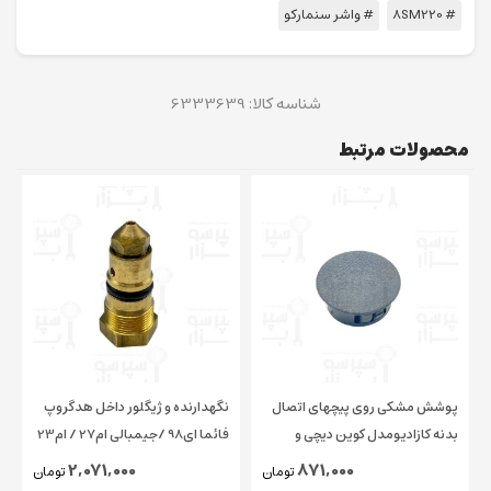
# 8SM220
# واشر سنمارکو
شناسه کالا:
6333639
محصولات مرتبط
پوشش مشکی روی پیچهای اتصال
نگهدارنده و ژیگلور داخل هدگروپ
بدنه کازادیومدل کوین دیچی و
فائما ای98 /جیمبالی ام27 / ام23
چیمبالی و فائما قطر ۱۵ میلیمتر
/ کاسادیو
2,071,000
871,000
تومان
تومان
اورجینال