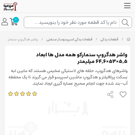
0
/
قطعات یدکی
/
قطعات یدکی اسپرسوساز صنعتی
/
واشر هدگروپ سنمارکو همه مدل ها ابعاد ۵٬۵×۵۳×۶۴٬۶ میلیمتر
واشر هدگروپ سنمارکو همه مدل ها ابعاد
۵٬۵×۵۳×۶۴٬۶ میلیمتر
واشرهای هدگروپ، حلقه های لاستیکی ضخیمی هستند که مابین لبه
بسکت پرتافیلتر و هدگروپ ماشین اسپرسو قرار می گیرند تا یک محفظه
آب-بند شده جهت انجام صحیح عصاره گیری ایجاد نمایند.