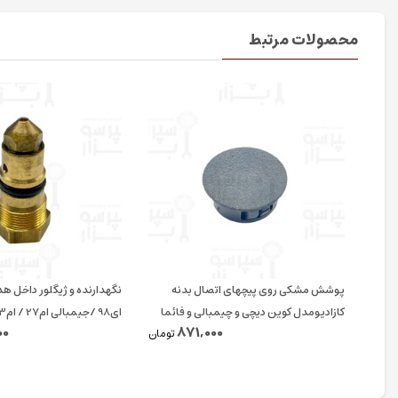
محصولات مرتبط
پوشش مشکی روی پیچهای اتصال بدنه
نگهدارنده و ژیگلور داخل ه
کازادیومدل کوین دیچی و چیمبالی و فائما
ای98 /جیمبالی ام27 / ام23 / کاسادیو
00
871,000
قطر ۱۵ میلیمتر اورجینال
تومان