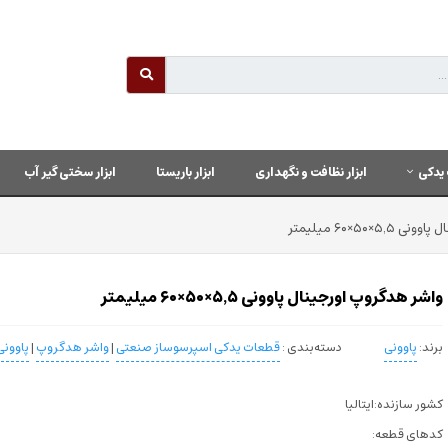
یدکی
ابزار نظافت و نگهداری
ابزار باریستا
ابزار سختی گیر آب
×۵۰×۶۰ میلیمتر
واشر هدگروپ اورجینال پاوونی ۵٬۵×۵۰×۶۰ میلیمتر
برند:
پاوونی
دسته‌بندی :
قطعات یدکی اسپرسوساز صنعتی
|
واشر هدگروپ
|
پاوونی
کشور سازنده:ایتالیا
کدهای قطعه: