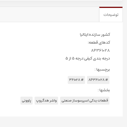
توضیحات
کشور سازنده:ایتالیا
کدهای قطعه:
8P361028
درجه بندی کیفی:درجه 5 از 5
برچسبها :
# 361028
# 8P361028
بخشها :
قطعات یدکی اسپرسوساز صنعتی
واشر هدگروپ
پاوونی