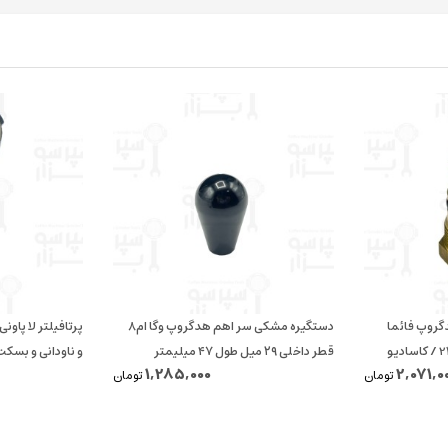
دگروپ فائما
دستگیره مشکی سر اهم هدگروپ وگا ام۸
قطر داخلی ۲۹ میل طول ۴۷ میلیمتر
و ناودانی و بسکت 14 الی 18 گر
1,285,000
2,071,0
تومان
تومان