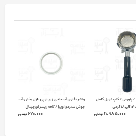
پرتافیلتر لا پاونی / پاوونی 2 کاپ دوبل کامل
واشر تفلون آب بندی زیر توپی نازل بخار و آب
اورینگ
می
جوش سنرمو اوپرا / کافه ریسر اورجینال
620,000
11,985,000
تومان
تومان
پی دی 