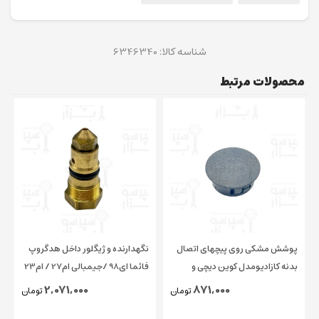
شناسه کالا:
6346340
محصولات مرتبط
پوشش مشکی روی پیچهای اتصال
نگهدارنده و ژیگلور داخل هدگروپ
بدنه کازادیومدل کوین دیچی و
فائما ای98 /جیمبالی ام27 / ام23
چیمبالی و فائما قطر ۱۵ میلیمتر
/ کاسادیو
2,071,000
871,000
تومان
تومان
اورجینال