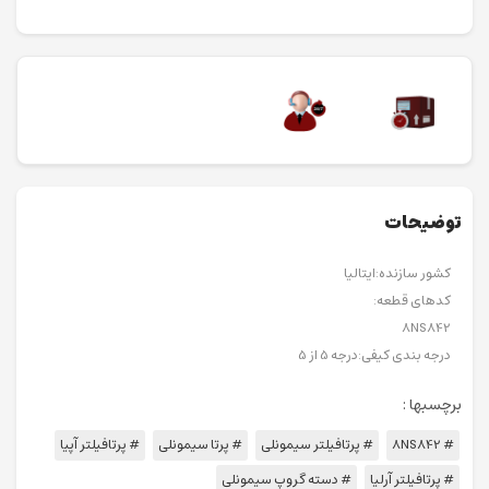
توضیحات
کشور سازنده:ایتالیا
کدهای قطعه:
8NS842
درجه بندی کیفی:درجه 5 از 5
برچسبها :
# 8NS842
# پرتافیلتر سیمونلی
# پرتا سیمونلی
# پرتافیلتر آپیا
# پرتافیلتر آرلیا
# دسته گروپ سیمونلی