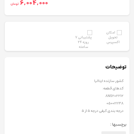
6,004,000
تومان
توضیحات
کشور سازنده:ایتالیا
کدهای قطعه:
8NS202212
05002238
درجه بندی کیفی:درجه 5 از 5
برچسبها :