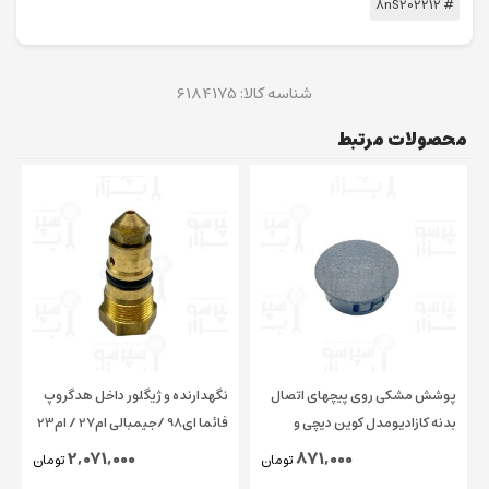
# 8nS202212
شناسه کالا:
6184175
محصولات مرتبط
پوشش مشکی روی پیچهای اتصال
نگهدارنده و ژیگلور داخل هدگروپ
بدنه کازادیومدل کوین دیچی و
فائما ای98 /جیمبالی ام27 / ام23
چیمبالی و فائما قطر ۱۵ میلیمتر
/ کاسادیو
2,071,000
871,000
تومان
تومان
اورجینال