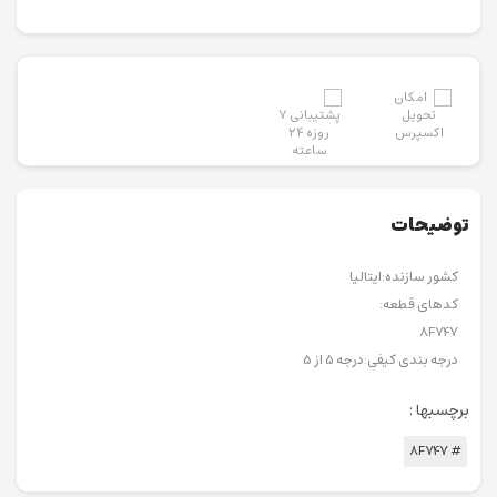
توضیحات
کشور سازنده:ایتالیا
کدهای قطعه:
8F747
درجه بندی کیفی:درجه 5 از 5
برچسبها :
# 8F747