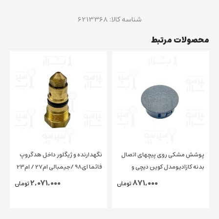
شناسه کالا:
6213368
محصولات مرتبط
پوشش مشکی روی پیچهای اتصال
نگهدارنده و ژیگلور داخل هدگروپ
بدنه کازادیومدل کوین دیچی و
فائما ای98 /جیمبالی ام27 / ام23
چیمبالی و فائما قطر ۱۵ میلیمتر
/ کاسادیو
2,071,000
871,000
تومان
تومان
اورجینال