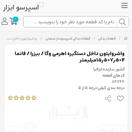
0
/
قطعات یدکی
/
قطعات یدکی اسپرسوساز صنعتی
/
واشروایتون داخل دستگیره اهرمی وگا / بیزرا / فائما ۴×۷٫۵×۱۵٫۵میلیمتر
واشروایتون داخل دستگیره اهرمی وگا / بیزرا / فائما
۴×۷٫۵×۱۵٫۵میلیمتر
کشور سازنده:ایتالیا
کدهای قطعه:
8F747
درجه بندی کیفی:درجه 5 از 5