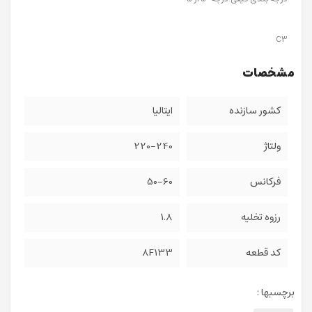
C3
مشخصات
کشور سازنده
ایتالیا
ولتاژ
220-240
فرکانس
50-60
رزوه تخلیه
1.8
کد قطعه
8F133
برچسبها :