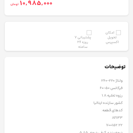
10,985,000
تومان
توضیحات
ولتاژ:220-240
فرکانس:50-60
رزوه تخلیه:1.8
کشور سازنده:ایتالیا
کدهای قطعه:
8F133
700152.22
درجه بندی کیفی:درجه 5 از 5