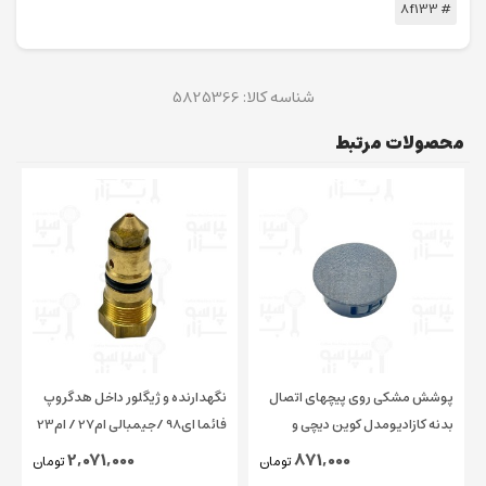
# 8f133
شناسه کالا:
5825366
محصولات مرتبط
پوشش مشکی روی پیچهای اتصال
نگهدارنده و ژیگلور داخل هدگروپ
بدنه کازادیومدل کوین دیچی و
فائما ای98 /جیمبالی ام27 / ام23
چیمبالی و فائما قطر ۱۵ میلیمتر
/ کاسادیو
2,071,000
871,000
تومان
تومان
اورجینال