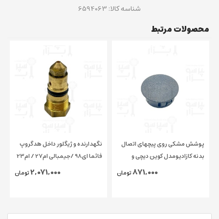
شناسه کالا:
6594063
محصولات مرتبط
پوشش مشکی روی پیچهای اتصال
نگهدارنده و ژیگلور داخل هدگروپ
بدنه کازادیومدل کوین دیچی و
فائما ای98 /جیمبالی ام27 / ام23
چیمبالی و فائما قطر ۱۵ میلیمتر
/ کاسادیو
2,071,000
871,000
تومان
تومان
اورجینال