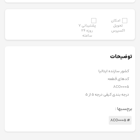
توضیحات
کشور سازنده:ایتالیا
کدهای قطعه:
8CO0005
درجه بندی کیفی:درجه 5 از 5
برچسبها :
# 8CO0005