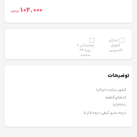
102,000
تومان
توضیحات
کشور سازنده:ایتالیا
کدهای قطعه:
8C3620
درجه بندی کیفی:درجه 5 از 5