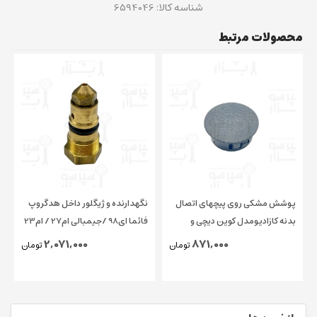
شناسه کالا:
6594046
محصولات مرتبط
پوشش مشکی روی پیچهای اتصال
نگهدارنده و ژیگلور داخل هدگروپ
بدنه کازادیومدل کوین دیچی و
فائما ای98 /جیمبالی ام27 / ام23
چیمبالی و فائما قطر ۱۵ میلیمتر
/ کاسادیو
2,071,000
871,000
تومان
تومان
اورجینال