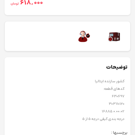
618,000
تومان
توضیحات
کشور سازنده:ایتالیا
کدهای قطعه:
630497
30370120
16885.0.00.02
درجه بندی کیفی:درجه 5 از 5
برچسبها :