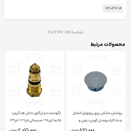
# 630497
شناسه کالا:
6184166
محصولات مرتبط
پوشش مشکی روی پیچهای اتصال
نگهدارنده و ژیگلور داخل هدگروپ
بدنه کازادیومدل کوین دیچی و
فائما ای98 /جیمبالی ام27 / ام23
چیمبالی و فائما قطر ۱۵ میلیمتر
/ کاسادیو
2,071,000
871,000
تومان
تومان