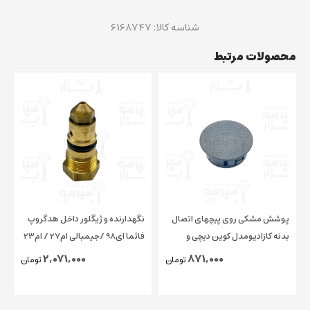
شناسه کالا:
6168747
محصولات مرتبط
پوشش مشکی روی پیچهای اتصال
نگهدارنده و ژیگلور داخل هدگروپ
بدنه کازادیومدل کوین دیچی و
فائما ای98 /جیمبالی ام27 / ام23
چیمبالی و فائما قطر ۱۵ میلیمتر
/ کاسادیو
2,071,000
871,000
تومان
تومان
اورجینال