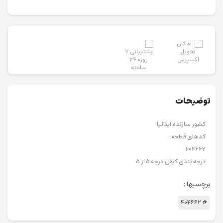
توضیحات
کشور سازنده:ایتالیا
کدهای قطعه:
404662
درجه بندی کیفی:درجه 5 از 5
برچسبها :
# 404662