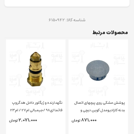
شناسه کالا:
6150942
محصولات مرتبط
پوشش مشکی روی پیچهای اتصال
نگهدارنده و ژیگلور داخل هدگروپ
بدنه کازادیومدل کوین دیچی و
فائما ای98 /جیمبالی ام27 / ام23
چیمبالی و فائما قطر ۱۵ میلیمتر
/ کاسادیو
2,071,000
871,000
تومان
تومان
اورجینال