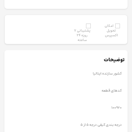
توضیحات
کشور سازنده:ایتالیا
کدهای قطعه:
100920
درجه بندی کیفی:درجه 5 از 5