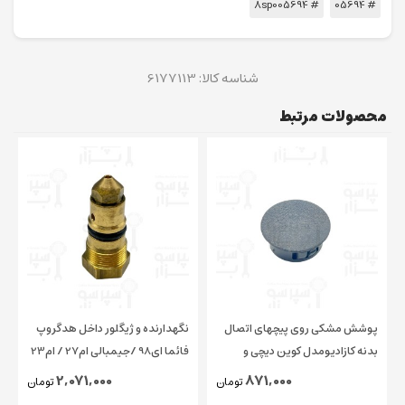
# 8sp005694
# 05694
شناسه کالا:
6177113
محصولات مرتبط
پوشش مشکی روی پیچهای اتصال
نگهدارنده و ژیگلور داخل هدگروپ
بدنه کازادیومدل کوین دیچی و
فائما ای98 /جیمبالی ام27 / ام23
چیمبالی و فائما قطر ۱۵ میلیمتر
/ کاسادیو
2,071,000
871,000
تومان
تومان
اورجینال