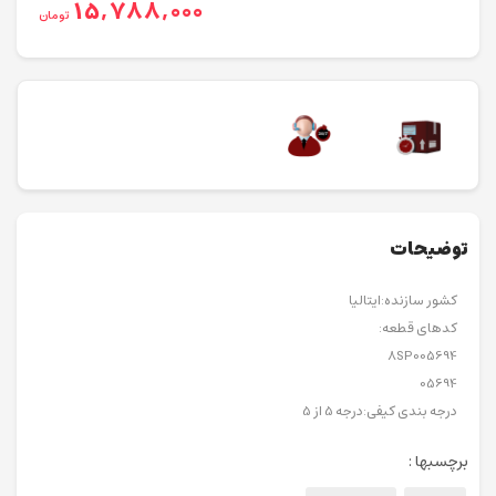
15,788,000
تومان
توضیحات
کشور سازنده:ایتالیا
کدهای قطعه:
8SP005694
05694
درجه بندی کیفی:درجه 5 از 5
برچسبها :