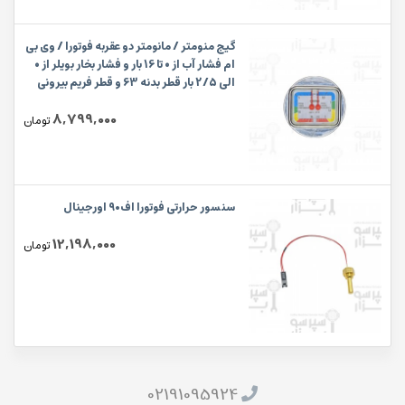
گیج منومتر / مانومتر دو عقربه فوتورا / وی بی
ام فشار آب از 0 تا 16 بار و فشار بخار بویلر از 0
الی 2/5 بار قطر بدنه 63 و قطر فریم بیرونی
70 میلیمتر رزوه 1/8 اینچ
8,799,000
تومان
سنسور حرارتی فوتورا اف۹۰ اورجینال
12,198,000
تومان
02191095924